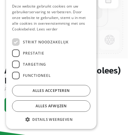
Deze website gebruikt cookies om uw
gebruikerservaring te verbeteren. Door
onze website te gebruiken, stemt u in met
alle cookies in overeenstemming met ons
Cookiebeleid.
Lees verder
STRIKT NOODZAKELIJK
PRESTATIE
TARGETING
Aardappel Blokjes (Rissolees)
FUNCTIONEEL
Farm Frites 2,5 kg
Actief
ALLES ACCEPTEREN
Vraag een account aan
ALLES AFWIJZEN
DETAILS WEERGEVEN