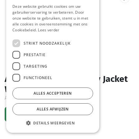
Deze website gebruikt cookies om uw
gebruikerservaring te verbeteren. Door
onze website te gebruiken, stemt u in met
alle cookies in overeenstemming met ons
Cookiebeleid.
Lees verder
STRIKT NOODZAKELIJK
PRESTATIE
TARGETING
Aardappel Partjes Spicy Jacket
FUNCTIONEEL
Wedges Aviko 2,5 kg
ALLES ACCEPTEREN
Actief
ALLES AFWIJZEN
Vraag een account aan
DETAILS WEERGEVEN