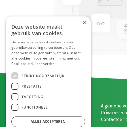
×
Deze website maakt
gebruik van cookies.
Deze website gebruikt cookies om uw
gebruikerservaring te verbeteren. Door
onze website te gebruiken, stemt u in met
alle cookies in overeenstemming met ons
Cookiebeleid.
Lees verder
STRIKT NOODZAKELIJK
PRESTATIE
TARGETING
E. MEEUWISSEN BV
Algemene v
FUNCTIONEEL
Gaston Eyskenslaan 2
Privacy- en 
3900 Pelt, België
Contacteer 
ALLES ACCEPTEREN