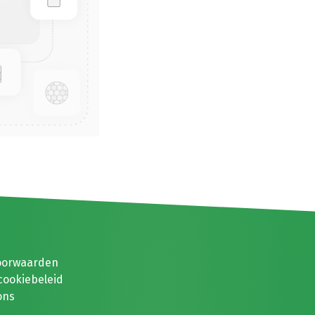
oorwaarden
cookiebeleid
ons