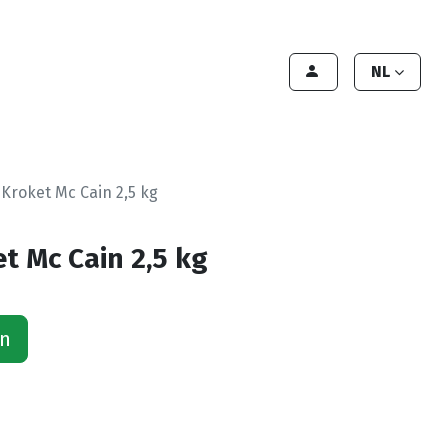
lant worden
Contact
Handleiding
NL
Kroket Mc Cain 2,5 kg
t Mc Cain 2,5 kg
an