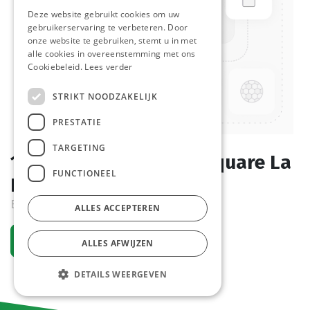
Deze website gebruikt cookies om uw
gebruikerservaring te verbeteren. Door
onze website te gebruiken, stemt u in met
alle cookies in overeenstemming met ons
Cookiebeleid.
Lees verder
STRIKT NOODZAKELIJK
PRESTATIE
TARGETING
1682 Quiche Lorraine Square La
FUNCTIONEEL
Lorraine 18 x 200 gr
Bestelartikel
ALLES ACCEPTEREN
Vraag een account aan
ALLES AFWIJZEN
DETAILS WEERGEVEN