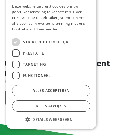
Deze website gebruikt cookies om uw
gebruikerservaring te verbeteren. Door
onze website te gebruiken, stemt u in met
alle cookies in overeenstemming met ons
Cookiebeleid.
Lees verder
STRIKT NOODZAKELIJK
PRESTATIE
Crispy Chick'n Cajun Orient
TARGETING
Bites 1 kg
FUNCTIONEEL
Bestelartikel
ALLES ACCEPTEREN
Vraag een account aan
ALLES AFWIJZEN
DETAILS WEERGEVEN