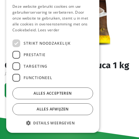
Deze website gebruikt cookies om uw
gebruikerservaring te verbeteren. Door
onze website te gebruiken, stemt u in met
alle cookies in overeenstemming met ons
Cookiebeleid.
Lees verder
STRIKT NOODZAKELIJK
PRESTATIE
Chili Cheese Nuggets Duca 1 kg
TARGETING
Actief
FUNCTIONEEL
Vraag een account aan
ALLES ACCEPTEREN
ALLES AFWIJZEN
DETAILS WEERGEVEN