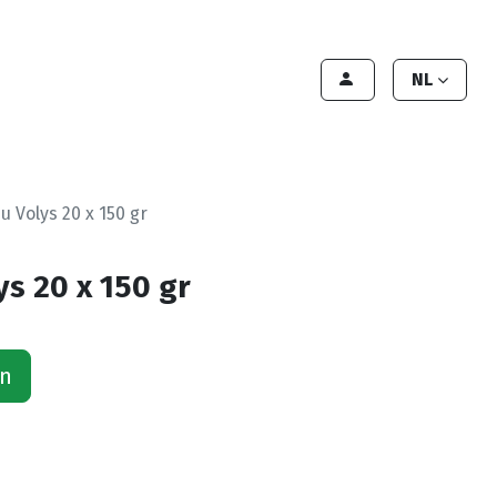
lant worden
Contact
Handleiding
NL
u Volys 20 x 150 gr
s 20 x 150 gr
an