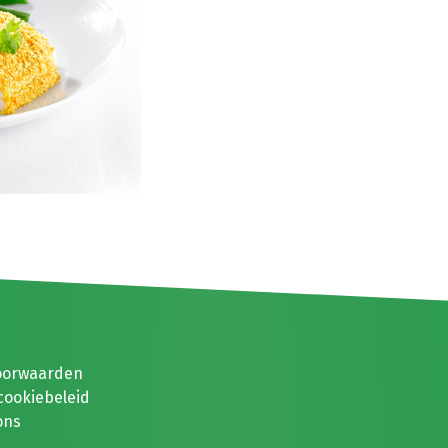
oorwaarden
cookiebeleid
ons