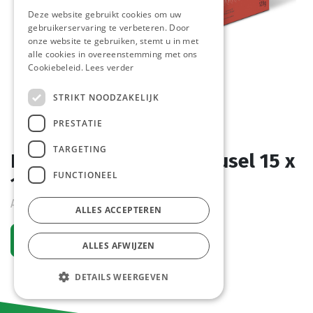
Deze website gebruikt cookies om uw
gebruikerservaring te verbeteren. Door
onze website te gebruiken, stemt u in met
alle cookies in overeenstemming met ons
Cookiebeleid.
Lees verder
STRIKT NOODZAKELIJK
PRESTATIE
TARGETING
Belcanto Xtreme Vanreusel 15 x
FUNCTIONEEL
120 gr
Actief
ALLES ACCEPTEREN
Vraag een account aan
ALLES AFWIJZEN
DETAILS WEERGEVEN