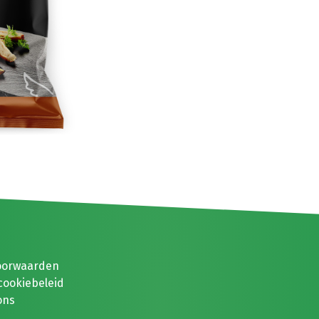
oorwaarden
cookiebeleid
ons