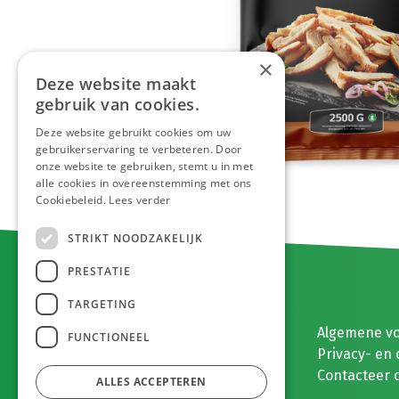
×
Deze website maakt
gebruik van cookies.
Deze website gebruikt cookies om uw
gebruikerservaring te verbeteren. Door
onze website te gebruiken, stemt u in met
alle cookies in overeenstemming met ons
Cookiebeleid.
Lees verder
STRIKT NOODZAKELIJK
PRESTATIE
TARGETING
E. MEEUWISSEN BV
Algemene v
FUNCTIONEEL
Gaston Eyskenslaan 2
Privacy- en 
3900 Pelt, België
Contacteer 
ALLES ACCEPTEREN