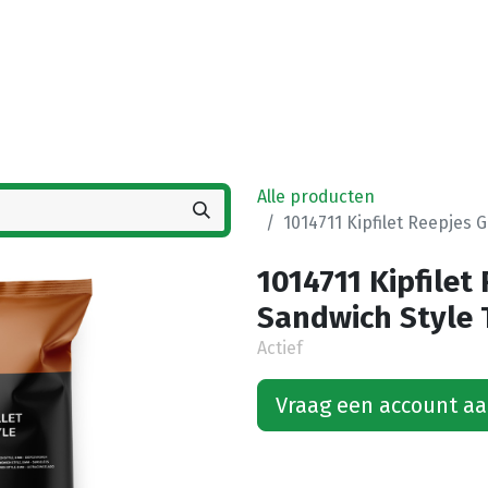
Startpagina
Winkel
Vestigingen
Deals
K
Alle producten
1014711 Kipfilet Reepjes 
1014711 Kipfilet
Sandwich Style 
Actief
Vraag een account a