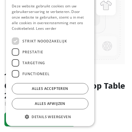
Deze website gebruikt cookies om uw
gebruikerservaring te verbeteren. Door
onze website te gebruiken, stemt u in met
alle cookies in overeenstemming met ons
Cookiebeleid.
Lees verder
STRIKT NOODZAKELIJK
PRESTATIE
TARGETING
FUNCTIONEEL
1015511 Kipfilet Plakjes
Geroosterd 7mm BBQ Top Table
ALLES ACCEPTEREN
2 x 2,5 kg
Bestelartikel
ALLES AFWIJZEN
DETAILS WEERGEVEN
Vraag een account aan