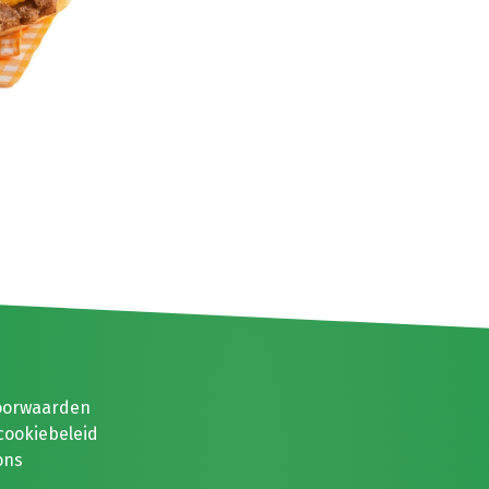
oorwaarden
cookiebeleid
ons