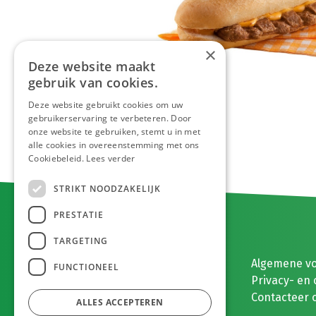
×
Deze website maakt
gebruik van cookies.
Deze website gebruikt cookies om uw
gebruikerservaring te verbeteren. Door
onze website te gebruiken, stemt u in met
alle cookies in overeenstemming met ons
Cookiebeleid.
Lees verder
STRIKT NOODZAKELIJK
PRESTATIE
TARGETING
E. MEEUWISSEN BV
Algemene v
FUNCTIONEEL
Gaston Eyskenslaan 2
Privacy- en 
3900 Pelt, België
Contacteer 
ALLES ACCEPTEREN