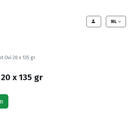
lant worden
Contact
Handleiding
NL
t Ovi 20 x 135 gr
20 x 135 gr
an