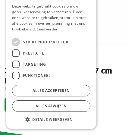
Deze website gebruikt cookies om uw
gebruikerservaring te verbeteren. Door
onze website te gebruiken, stemt u in met
alle cookies in overeenstemming met ons
Cookiebeleid.
Lees verder
STRIKT NOODZAKELIJK
PRESTATIE
TARGETING
3822 Baguette Brown 57 cm
FUNCTIONEEL
Pastridor 25 x 300 gr
Active
ALLES ACCEPTEREN
Request an account
ALLES AFWIJZEN
DETAILS WEERGEVEN