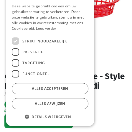
Deze website gebruikt cookies om uw
gebruikerservaring te verbeteren. Door
onze website te gebruiken, stemt u in met
alle cookies in overeenstemming met ons
Cookiebeleid.
Lees verder
STRIKT NOODZAKELIJK
PRESTATIE
TARGETING
FUNCTIONEEL
426319 Panier de Service - Style
Fastfood - Rouge - Hendi
ALLES ACCEPTEREN
Article de commande
ALLES AFWIJZEN
DETAILS WEERGEVEN
Demander un compte