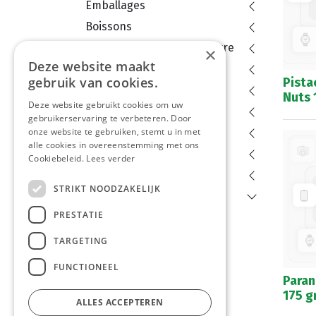
Emballages
Boissons
Produits de pomme de terre
×
Deze website maakt
Congelé
gebruik van cookies.
Pista
Dessert
Nuts 
Deze website gebruikt cookies om uw
Légumes et fruit
gebruikerservaring te verbeteren. Door
onze website te gebruiken, stemt u in met
Aliments secs
alle cookies in overeenstemming met ons
Conserves et bocales
Cookiebeleid.
Lees verder
Epices
STRIKT NOODZAKELIJK
Confiserie
PRESTATIE
Noix et mix
Chips
TARGETING
Divers
FUNCTIONEEL
Paran
Biscuits
175 g
Bonbons
ALLES ACCEPTEREN