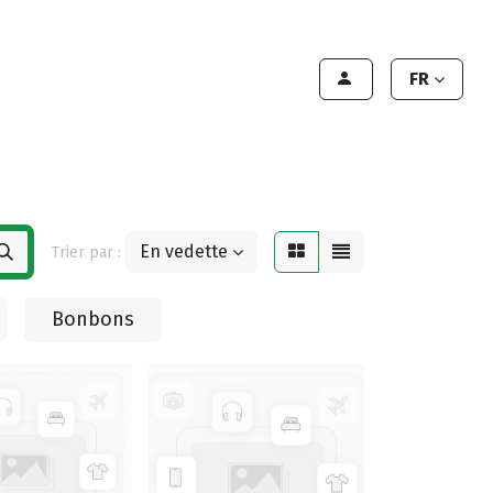
Contact Us
Contact
Handleiding
FR
En vedette
Trier par :
Bonbons