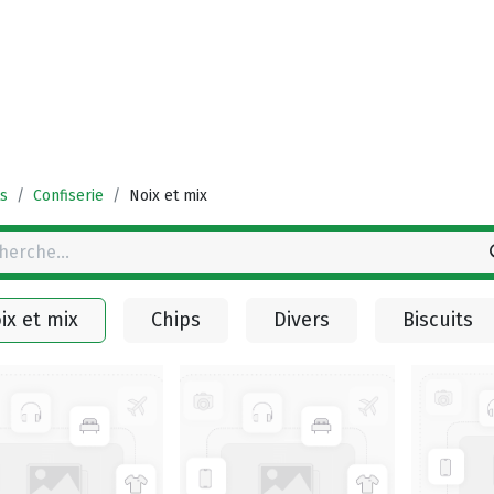
Accueil
Boutique
Vestigingen
Deals
s
Confiserie
Noix et mix
ix et mix
Chips
Divers
Biscuits