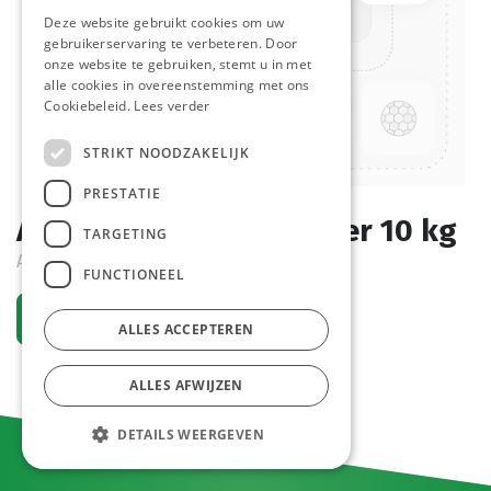
Deze website gebruikt cookies om uw
gebruikerservaring te verbeteren. Door
onze website te gebruiken, stemt u in met
alle cookies in overeenstemming met ons
Cookiebeleid.
Lees verder
STRIKT NOODZAKELIJK
PRESTATIE
Afwaspoeder E.M. Emmer 10 kg
TARGETING
Actif
FUNCTIONEEL
Demander un compte
ALLES ACCEPTEREN
ALLES AFWIJZEN
DETAILS WEERGEVEN