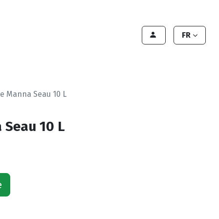
Contact Us
Contact
Handleiding
FR
e Manna Seau 10 L
 Seau 10 L
e