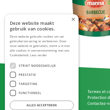
×
Deze website maakt
gebruik van cookies.
Deze website gebruikt cookies om uw
gebruikerservaring te verbeteren. Door
onze website te gebruiken, stemt u in met
alle cookies in overeenstemming met ons
Cookiebeleid.
Lees verder
STRIKT NOODZAKELIJK
PRESTATIE
TARGETING
E. MEEUWISSEN BV
Termes et c
FUNCTIONEEL
Gaston Eyskenslaan 2
Protection 
3900 , België
Contactez-n
ALLES ACCEPTEREN