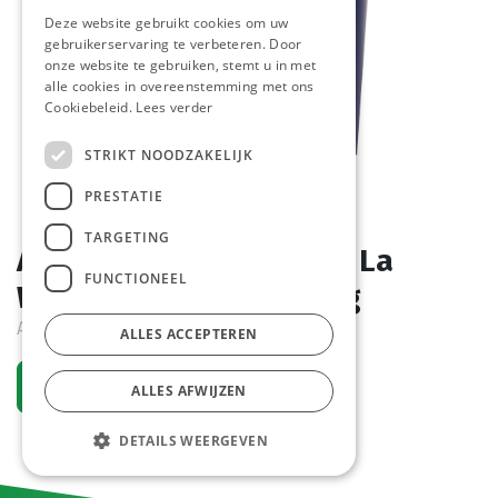
Deze website gebruikt cookies om uw
gebruikerservaring te verbeteren. Door
onze website te gebruiken, stemt u in met
alle cookies in overeenstemming met ons
Cookiebeleid.
Lees verder
STRIKT NOODZAKELIJK
PRESTATIE
TARGETING
Americaanse Saus Chef La
FUNCTIONEEL
William Emmertje 2,9 kg
Article de commande
ALLES ACCEPTEREN
Demander un compte
ALLES AFWIJZEN
DETAILS WEERGEVEN