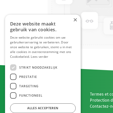
×
Deze website maakt
gebruik van cookies.
Deze website gebruikt cookies om uw
gebruikerservaring te verbeteren. Door
onze website te gebruiken, stemt u in met
alle cookies in overeenstemming met ons
Cookiebeleid.
Lees verder
STRIKT NOODZAKELIJK
PRESTATIE
TARGETING
E. MEEUWISSEN BV
Termes et c
FUNCTIONEEL
Gaston Eyskenslaan 2
Protection 
3900 , België
Contactez-n
ALLES ACCEPTEREN