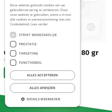
Deze website gebruikt cookies om uw
gebruikerservaring te verbeteren. Door
onze website te gebruiken, stemt u in met
alle cookies in overeenstemming met ons
Cookiebeleid.
Lees verder
STRIKT NOODZAKELIJK
PRESTATIE
Carpaccio Runds 2 X 5 x 80 gr
TARGETING
Actif
FUNCTIONEEL
Demander un compte
ALLES ACCEPTEREN
ALLES AFWIJZEN
DETAILS WEERGEVEN