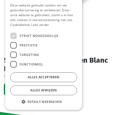
Deze website gebruikt cookies om uw
gebruikerservaring te verbeteren. Door
onze website te gebruiken, stemt u in met
alle cookies in overeenstemming met ons
Cookiebeleid.
Lees verder
STRIKT NOODZAKELIJK
PRESTATIE
TARGETING
5604 Piccolo Sans Gluten Blanc
FUNCTIONEEL
Pastridor 22x110gr
Article de commande
ALLES ACCEPTEREN
Demander un compte
ALLES AFWIJZEN
DETAILS WEERGEVEN