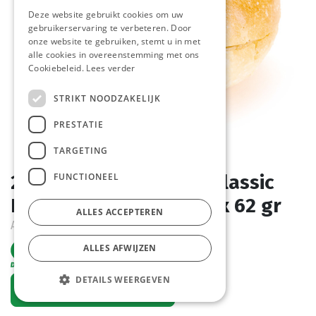
Deze website gebruikt cookies om uw
gebruikerservaring te verbeteren. Door
onze website te gebruiken, stemt u in met
alle cookies in overeenstemming met ons
Cookiebeleid.
Lees verder
STRIKT NOODZAKELIJK
PRESTATIE
TARGETING
FUNCTIONEEL
2076 Pain Hamburger Classic
Precoupé Pastridor 60 x 62 gr
ALLES ACCEPTEREN
Article de commande
ALLES AFWIJZEN
DETAILS WEERGEVEN
Demander un compte