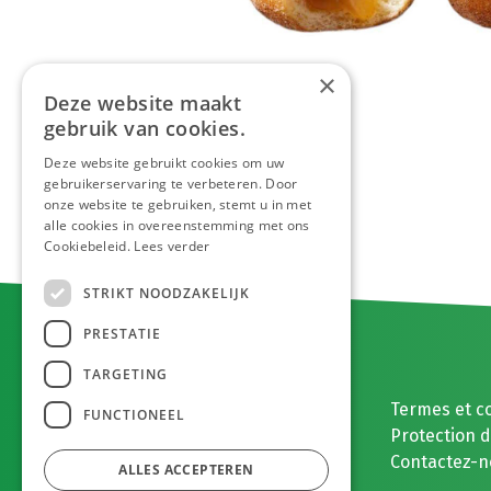
×
Deze website maakt
gebruik van cookies.
Deze website gebruikt cookies om uw
gebruikerservaring te verbeteren. Door
onze website te gebruiken, stemt u in met
alle cookies in overeenstemming met ons
Cookiebeleid.
Lees verder
STRIKT NOODZAKELIJK
PRESTATIE
TARGETING
E. MEEUWISSEN BV
Termes et c
FUNCTIONEEL
Gaston Eyskenslaan 2
Protection 
3900 , België
Contactez-n
ALLES ACCEPTEREN